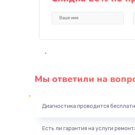
Ремонт цепей питания
Замена жесткого диска
Установка драйверов
Замена вебкамеры
Мы ответили на вопр
Настройка Wi-Fi
Замена шим-контроллера
Диагностика проводится бесплат
Замена контроллера питания
Есть ли гарантия на услуги ремон
Замена тачпада