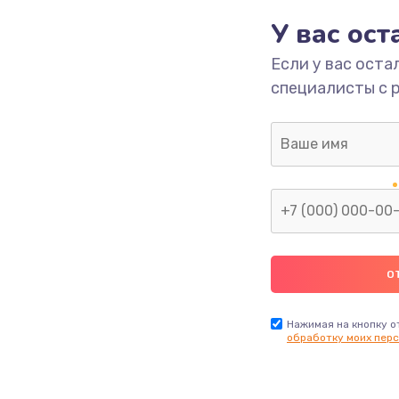
У вас ос
990 руб.
Заказ
Если у вас оста
специалисты с 
940 руб.
Заказ
2750 руб.
Заказ
995 руб.
Заказ
620 руб.
Заказ
990 руб.
Заказ
Нажимая на кнопку о
обработку моих перс
445 руб.
Заказ