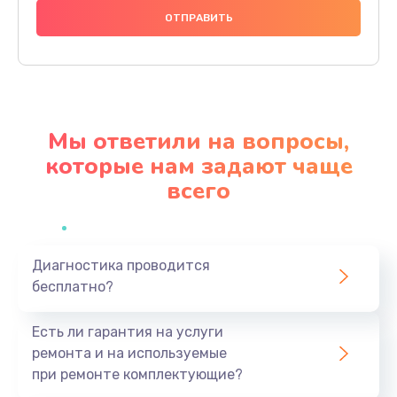
2500 руб.
Заказать
Замена клапанов
2000 руб.
Мы ответили на вопросы,
Заказать
которые нам задают чаще
всего
Замена микропереключателей
2000 руб.
Заказать
Диагностика проводится
бесплатно?
Замена микросхемы зарядки
1100 руб.
Есть ли гарантия на услуги
Заказать
ремонта и на используемые
при ремонте комплектующие?
Ремонт мембраны