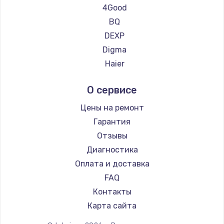
Ремонт планшетов CHUWI
4Good
Заказать
BQ
DEXP
Ремонт капиллярной трубки
Digma
3390 руб.
Haier
Заказать
Irbis
О сервисе
Prestigio
Ремонт электропроводки
Microsoft
Цены на ремонт
820 руб.
BlackView
Гарантия
Заказать
Amazon
Отзывы
Aquarius
Диагностика
Замена панели управления
Dell
Оплата и доставка
1240 руб.
HP
FAQ
Заказать
Getac
Контакты
ZTE
Прошивка
Карта сайта
Google
1450 руб.