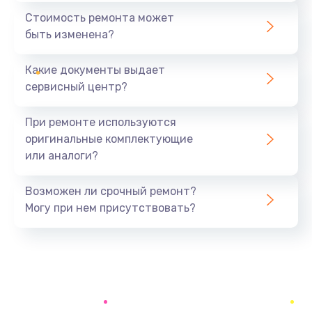
550 руб.
Стоимость ремонта может
быть изменена?
Заказать
Какие документы выдает
Ремонт экрана
сервисный центр?
1100 руб.
Заказать
При ремонте используются
оригинальные комплектующие
Замена кнопки питания
или аналоги?
550 руб.
Заказать
Возможен ли срочный ремонт?
Могу при нем присутствовать?
Замена NFC модуля
880 руб.
Заказать
Ремонт микросхемы NFC