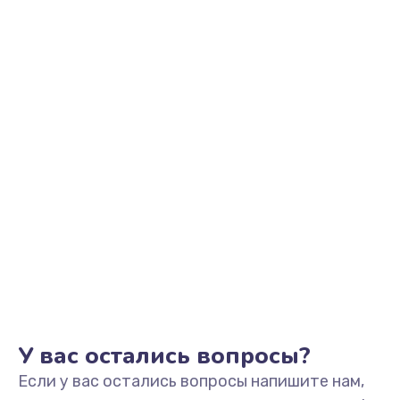
1100 руб.
Заказать
Замена разъема наушников
550 руб.
Заказать
Ремонт микросхемы управления
1100 руб.
Заказать
Замена микросхемы управления
1100 руб.
Заказать
У вас остались вопросы?
Если у вас остались вопросы напишите нам,
Замена микросхемы NFC