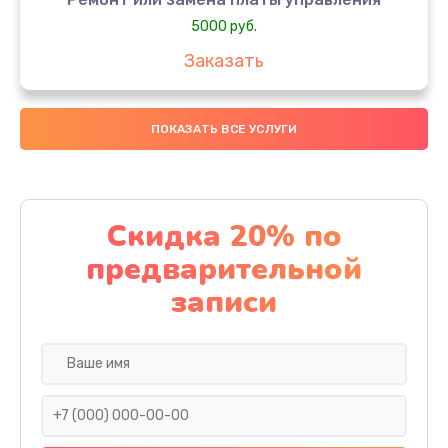
5000 руб.
Заказать
Ремонт или замена термоблока
ПОКАЗАТЬ ВСЕ УСЛУГИ
5000 руб.
Заказать
Ремонт привода варочного блока
Скидка 20% по
4000 руб.
предварительной
Заказать
записи
Чистка устройства
3000 руб.
Заказать
Замена термодатчиков