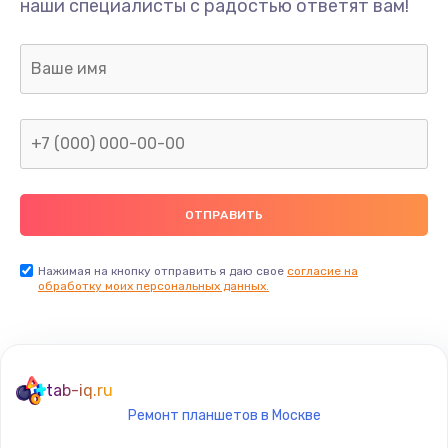
наши специалисты с радостью ответят вам!
1100 руб.
Заказать
Ремонт или замена флоуметра
2000 руб.
Заказать
Замена сальников
2000 руб.
Заказать
Нажимая на кнопку отправить я даю свое
согласие на
обработку моих персональных данных.
Замена переходников
1000 руб.
Заказать
tab-iq.ru
Ремонт планшетов в Москве
Замена уплотнительных колец