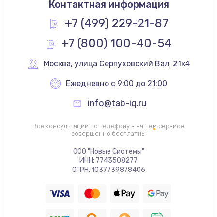
Контактная информация
2000 руб.
Заказать
+7 (499) 229-21-87
+7 (800) 100-40-54
Замена помпы
3000 руб.
Москва
,
 улица Серпуховский Вал, 21к4
Заказать
Ежедневно с 9:00 до 21:00
Ремонт гидросистемы
info@tab-iq.ru
3000 руб.
Заказать
Все консультации по телефону в нашем сервисе
совершенно бесплатны
Замена электромагнитного клапана
ООО "Новые Системы"
ИНН: 7743508277
2000 руб.
ОГРН: 1037739878406
Заказать
Ремонт разъема SIM-карты