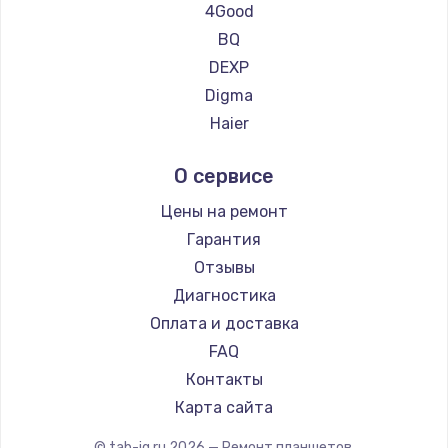
Ремонт планшетов Teclast
4Good
Ремонт планшетов CHUWI
BQ
DEXP
Digma
Haier
Irbis
О сервисе
Prestigio
Microsoft
Цены на ремонт
BlackView
Гарантия
Amazon
Отзывы
Aquarius
Диагностика
Philips
Оплата и доставка
Dell
FAQ
HP
Контакты
Getac
Карта сайта
ZTE
© tab-iq.ru
2026
— Ремонт планшетов.