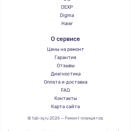
DEXP
Digma
Haier
Irbis
О сервисе
Prestigio
Microsoft
Цены на ремонт
BlackView
Гарантия
Amazon
Отзывы
Aquarius
Диагностика
Philips
Оплата и доставка
Dell
FAQ
HP
Контакты
Getac
Карта сайта
Google
© tab-iq.ru
2026
— Ремонт планшетов.
Navitel
Teclast