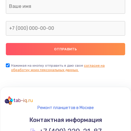
Заказать
Ремонт корпуса телефона
880 руб.
Заказать
Замена динамика (с расклейкой) телефона
690 руб.
Нажимая на кнопку отправить я даю свое
согласие на
Заказать
обработку моих персональных данных.
Замена разъема питания телефона
680 руб.
tab-iq.ru
Заказать
Ремонт планшетов в Москве
Замена антенного модуля телефона
Контактная информация
680 руб.