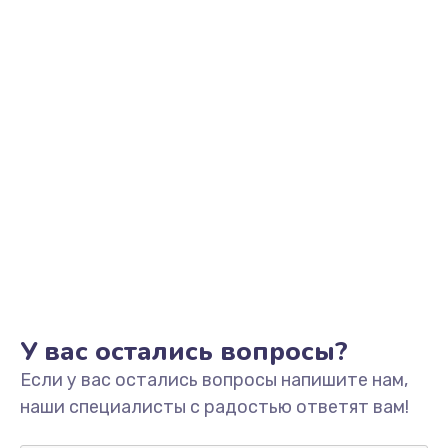
Заказать
Замена тачскрина/сенсора телефона
740 руб.
Заказать
Замена матрицы телефона
740 руб.
Заказать
Замена аккумулятора/батареи телефона
590 руб.
У вас остались вопросы?
Заказать
Если у вас остались вопросы напишите нам,
Замена гнезда зарядки телефона
наши специалисты с радостью ответят вам!
680 руб.