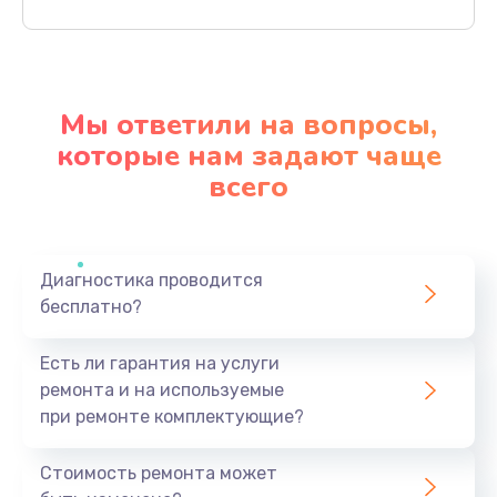
Заказать
Устранение короткого замыкания телефона
Мы ответили на вопросы,
780 руб.
которые нам задают чаще
Заказать
всего
Восстановление OS телефона
880 руб.
Заказать
Диагностика проводится
бесплатно?
Восстановление загрузчика телефона
Есть ли гарантия на услуги
980 руб.
ремонта и на используемые
Заказать
при ремонте комплектующие?
Реболинг микросхем телефона
Стоимость ремонта может
1280 руб.