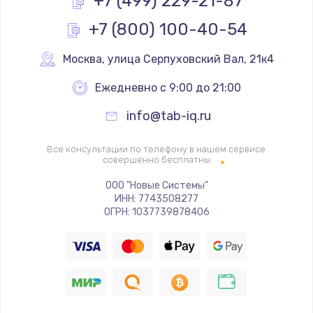
+7 (499) 229-21-87
Заказать
+7 (800) 100-40-54
Сохранение данных телефона
Москва
,
 улица Серпуховский Вал, 21к4
1580 руб.
Заказать
Ежедневно с 9:00 до 21:00
info@tab-iq.ru
Все консультации по телефону в нашем сервисе
совершенно бесплатны
ООО "Новые Системы"
ИНН: 7743508277
ОГРН: 1037739878406